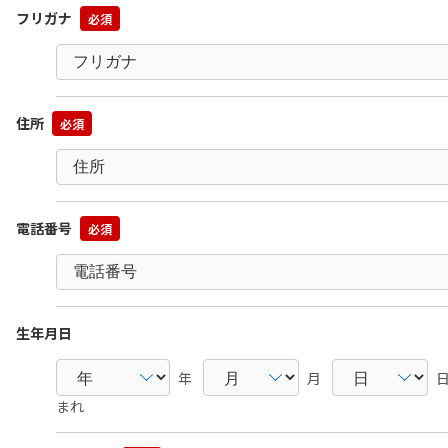
フリガナ
必須
住所
必須
電話番号
必須
生年月日
年
月
日
まれ