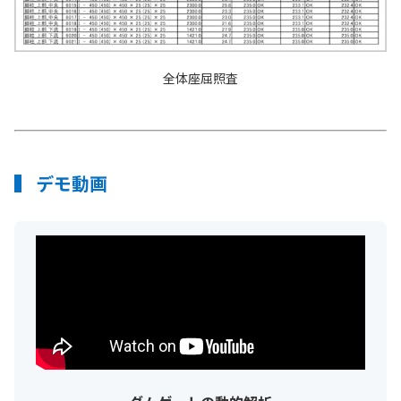
全体座屈照査
デモ動画