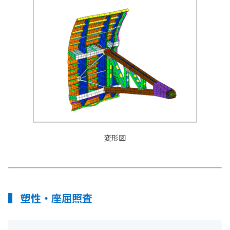
変形図
塑性・座屈照査